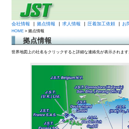
会社情報
|
拠点情報
|
求人情報
|
圧着加工依頼
|
お
HOME
> 拠点情報
拠点情報
世界地図上の社名をクリックすると詳細な連絡先が表示されます