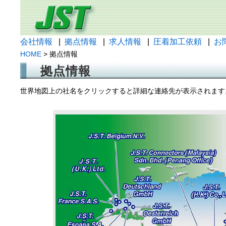
会社情報
|
拠点情報
|
求人情報
|
圧着加工依頼
|
お
HOME
> 拠点情報
拠点情報
世界地図上の社名をクリックすると詳細な連絡先が表示されます