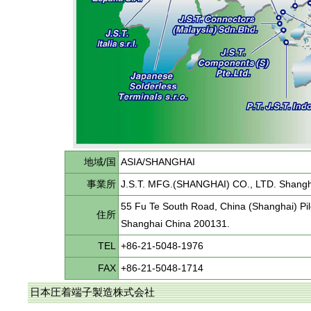
地域/国
ASIA/SHANGHAI
事業所
J.S.T. MFG.(SHANGHAI) CO., LTD. Shangh
55 Fu Te South Road, China (Shanghai) Pi
住所
Shanghai China 200131.
TEL
+86-21-5048-1976
FAX
+86-21-5048-1714
日本圧着端子製造株式会社