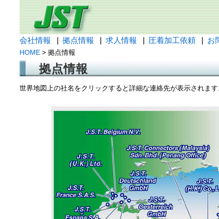
会社情報
|
拠点情報
|
求人情報
|
圧着加工依頼
|
お
HOME
> 拠点情報
拠点情報
世界地図上の社名をクリックすると詳細な連絡先が表示されます