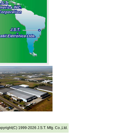
pyright(C) 1999-2026 J.S.T. Mfg. Co.,Ltd.