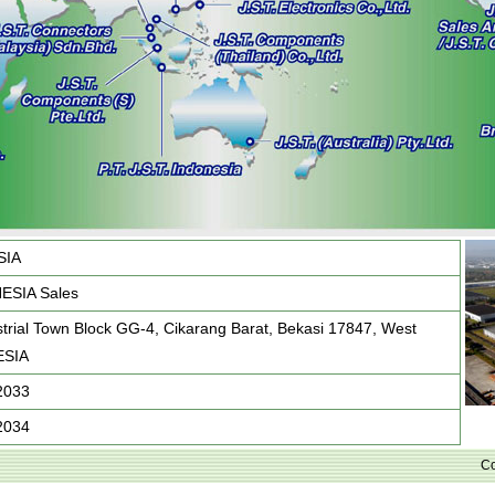
SIA
NESIA Sales
rial Town Block GG-4, Cikarang Barat, Bekasi 17847, West
ESIA
2033
2034
Co