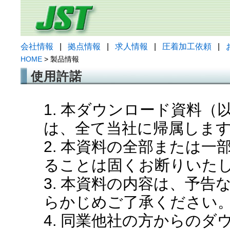
会社情報
|
拠点情報
|
求人情報
|
圧着加工依頼
|
HOME
> 製品情報
使用許諾
1. 本ダウンロード資料
は、全て当社に帰属しま
2. 本資料の全部または
ることは固くお断りいた
3. 本資料の内容は、予
らかじめご了承ください
4. 同業他社の方からの