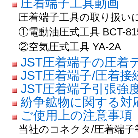
圧着端子工具動画
圧着端子工具の取り扱い
①電動油圧式工具 BCT-81
②空気圧式工具 YA-2A
JST圧着端子の圧着
JST圧着端子/圧着
JST圧着端子引張強
紛争鉱物に関する対
ご使用上の注意事項
当社のコネクタ/圧着端