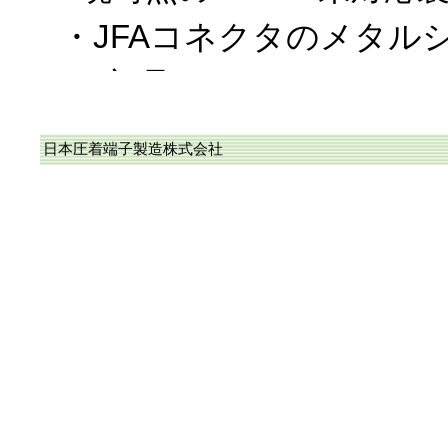
・JFAコネクタのメタル
ー部品
・WPKコネクタを構成す
日本圧着端子製造株式会社
なお、上記以外は、RoH
に完了しており、また、
カタログに於ける〝RoHS
応品〟に順次変更中です
2018/10/19、RoHS2
当社のコネクタ/圧着端子