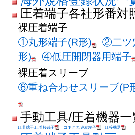
海外規格登録状況一
圧着端子各社形番対
裸圧着端子
①丸形端子(R形)
②二ツ
形)
④低圧開閉器用端子
裸圧着スリーブ
⑥重ね合わせスリーブ(P形
手動工具/圧着機器一
圧着端子,圧着接続子
コネクタ,連続端子
圧接機器