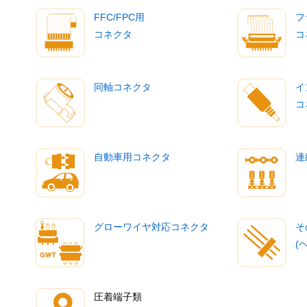
FFC/FPC用
フ
コネクタ
コ
同軸コネクタ
イ
コ
自動車用コネクタ
連
グローワイヤ対応コネクタ
そ
(
圧着端子類