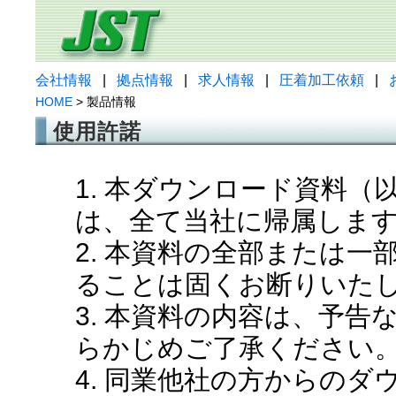
会社情報
|
拠点情報
|
求人情報
|
圧着加工依頼
|
HOME
> 製品情報
使用許諾
1. 本ダウンロード資料
は、全て当社に帰属しま
2. 本資料の全部または
ることは固くお断りいた
3. 本資料の内容は、予
らかじめご了承ください
4. 同業他社の方からの