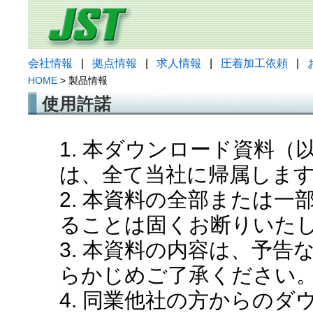
会社情報
|
拠点情報
|
求人情報
|
圧着加工依頼
|
HOME
> 製品情報
使用許諾
1. 本ダウンロード資料
は、全て当社に帰属しま
2. 本資料の全部または
ることは固くお断りいた
3. 本資料の内容は、予
らかじめご了承ください
4. 同業他社の方からの