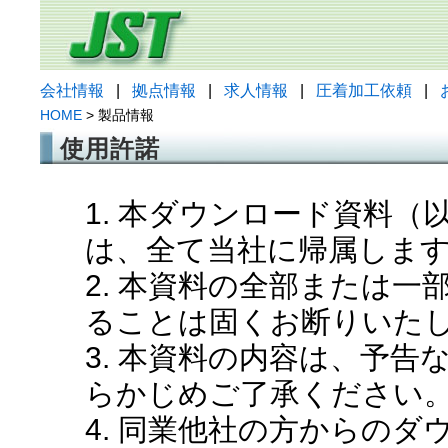
会社情報
|
拠点情報
|
求人情報
|
圧着加工依頼
|
HOME
> 製品情報
使用許諾
1. 本ダウンロード資料
は、全て当社に帰属しま
2. 本資料の全部または
ることは固くお断りいた
3. 本資料の内容は、予
らかじめご了承ください
4. 同業他社の方からの