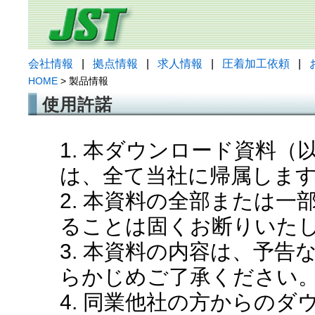
会社情報
|
拠点情報
|
求人情報
|
圧着加工依頼
|
HOME
> 製品情報
使用許諾
1. 本ダウンロード資料
は、全て当社に帰属しま
2. 本資料の全部または
ることは固くお断りいた
3. 本資料の内容は、予
らかじめご了承ください
4. 同業他社の方からの