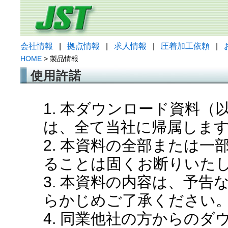
会社情報
|
拠点情報
|
求人情報
|
圧着加工依頼
|
HOME
> 製品情報
使用許諾
1. 本ダウンロード資料
は、全て当社に帰属しま
2. 本資料の全部または
ることは固くお断りいた
3. 本資料の内容は、予
らかじめご了承ください
4. 同業他社の方からの