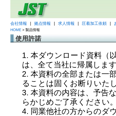
会社情報
|
拠点情報
|
求人情報
|
圧着加工依頼
|
HOME
> 製品情報
使用許諾
1. 本ダウンロード資料
は、全て当社に帰属しま
2. 本資料の全部または
ることは固くお断りいた
3. 本資料の内容は、予
らかじめご了承ください
4. 同業他社の方からの