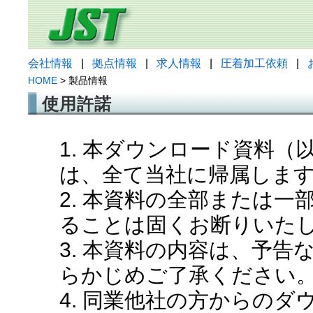
会社情報
|
拠点情報
|
求人情報
|
圧着加工依頼
|
HOME
> 製品情報
使用許諾
1. 本ダウンロード資料
は、全て当社に帰属しま
2. 本資料の全部または
ることは固くお断りいた
3. 本資料の内容は、予
らかじめご了承ください
4. 同業他社の方からの