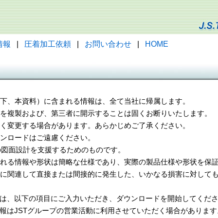
情報
|
圧着加工依頼
|
お問い合わせ
|
HOME
（以下、本資料）に含まれる情報は、全て当社に帰属します。
一部を複製および、第三者に開示することは固くお断りいたします。
告なく変更する場合があります。あらかじめご了承ください。
ウンロードはご遠慮ください。
様の図面設計を支援するためのものです。
れる情報や形状は簡略な仕様であり、実際の製品仕様や形状を保証
に関連して直接または間接的に発生した、いかなる損害に対しても
は、以下の項目にご入力いただき、ダウンロードを開始してくだ
報はJSTグループの営業活動に利用させていただく場合があります