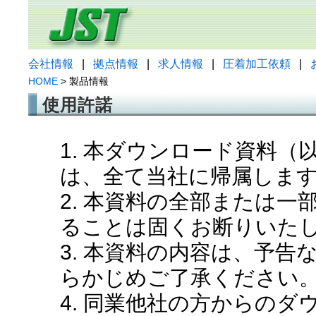
会社情報
|
拠点情報
|
求人情報
|
圧着加工依頼
|
HOME
> 製品情報
使用許諾
1. 本ダウンロード資料
は、全て当社に帰属しま
2. 本資料の全部または
ることは固くお断りいた
3. 本資料の内容は、予
らかじめご了承ください
4. 同業他社の方からの