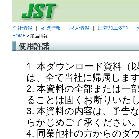
会社情報
|
拠点情報
|
求人情報
|
圧着加工依頼
|
HOME
> 製品情報
使用許諾
1. 本ダウンロード資料
は、全て当社に帰属しま
2. 本資料の全部または
ることは固くお断りいた
3. 本資料の内容は、予
らかじめご了承ください
4. 同業他社の方からの