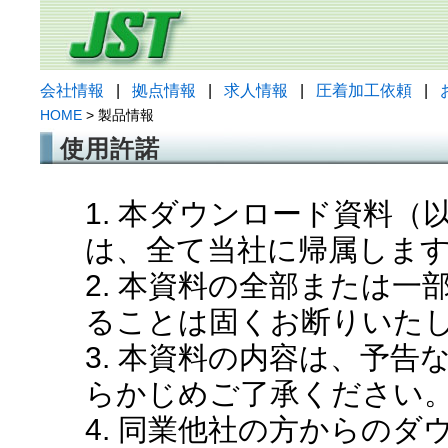
会社情報
|
拠点情報
|
求人情報
|
圧着加工依頼
|
HOME
> 製品情報
使用許諾
1. 本ダウンロード資料
は、全て当社に帰属しま
2. 本資料の全部または
ることは固くお断りいた
3. 本資料の内容は、予
らかじめご了承ください
4. 同業他社の方からの