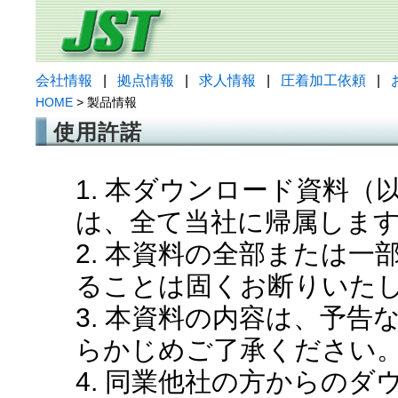
会社情報
|
拠点情報
|
求人情報
|
圧着加工依頼
|
HOME
> 製品情報
使用許諾
1. 本ダウンロード資料
は、全て当社に帰属しま
2. 本資料の全部または
ることは固くお断りいた
3. 本資料の内容は、予
らかじめご了承ください
4. 同業他社の方からの