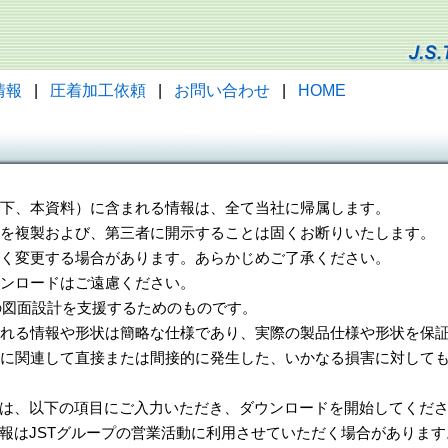
情報
|
圧着加工依頼
|
お問い合わせ
|
HOME
（以下、本資料）に含まれる情報は、全て当社に帰属します。
一部を複製および、第三者に開示することは固くお断りいたします。
告なく変更する場合があります。あらかじめご了承ください。
ウンロードはご遠慮ください。
様の図面設計を支援するためのものです。
れる情報や形状は簡略な仕様であり、実際の製品仕様や形状を保証
に関連して直接または間接的に発生した、いかなる損害に対しても
は、以下の項目にご入力いただき、ダウンロードを開始してくだ
報はJSTグループの営業活動に利用させていただく場合があります