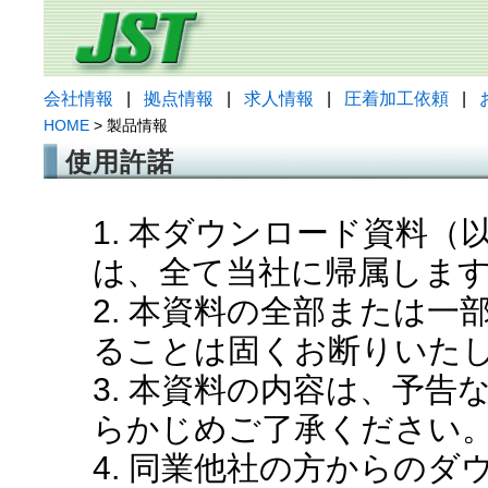
会社情報
|
拠点情報
|
求人情報
|
圧着加工依頼
|
HOME
> 製品情報
使用許諾
1. 本ダウンロード資料
は、全て当社に帰属しま
2. 本資料の全部または
ることは固くお断りいた
3. 本資料の内容は、予
らかじめご了承ください
4. 同業他社の方からの