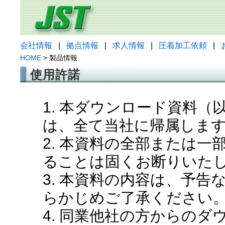
会社情報
|
拠点情報
|
求人情報
|
圧着加工依頼
|
HOME
> 製品情報
使用許諾
1. 本ダウンロード資料
は、全て当社に帰属しま
2. 本資料の全部または
ることは固くお断りいた
3. 本資料の内容は、予
らかじめご了承ください
4. 同業他社の方からの