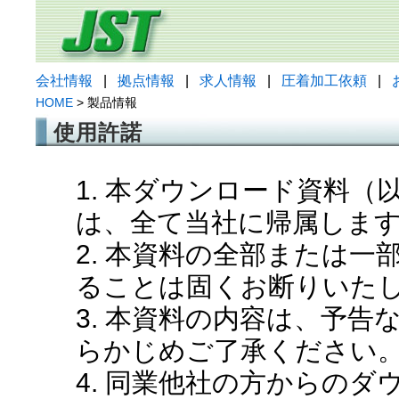
会社情報
|
拠点情報
|
求人情報
|
圧着加工依頼
|
HOME
> 製品情報
使用許諾
1. 本ダウンロード資料
は、全て当社に帰属しま
2. 本資料の全部または
ることは固くお断りいた
3. 本資料の内容は、予
らかじめご了承ください
4. 同業他社の方からの