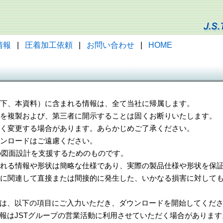
情報
|
圧着加工依頼
|
お問い合わせ
|
HOME
（以下、本資料）に含まれる情報は、全て当社に帰属します。
一部を複製および、第三者に開示することは固くお断りいたします。
告なく変更する場合があります。あらかじめご了承ください。
ウンロードはご遠慮ください。
様の図面設計を支援するためのものです。
れる情報や形状は簡略な仕様であり、実際の製品仕様や形状を保証
に関連して直接または間接的に発生した、いかなる損害に対しても
は、以下の項目にご入力いただき、ダウンロードを開始してくだ
報はJSTグループの営業活動に利用させていただく場合があります