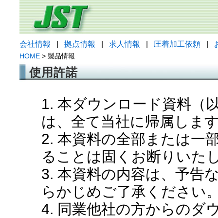
会社情報
|
拠点情報
|
求人情報
|
圧着加工依頼
|
HOME
> 製品情報
使用許諾
1. 本ダウンロード資料
は、全て当社に帰属しま
2. 本資料の全部または
ることは固くお断りいた
3. 本資料の内容は、予
らかじめご了承ください
4. 同業他社の方からの