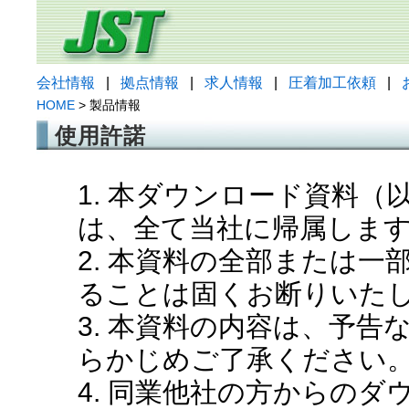
会社情報
|
拠点情報
|
求人情報
|
圧着加工依頼
|
HOME
> 製品情報
使用許諾
1. 本ダウンロード資料
は、全て当社に帰属しま
2. 本資料の全部または
ることは固くお断りいた
3. 本資料の内容は、予
らかじめご了承ください
4. 同業他社の方からの