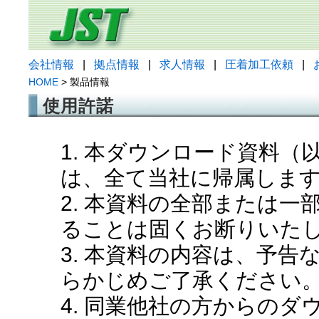
会社情報
|
拠点情報
|
求人情報
|
圧着加工依頼
|
HOME
> 製品情報
使用許諾
1. 本ダウンロード資料
は、全て当社に帰属しま
2. 本資料の全部または
ることは固くお断りいた
3. 本資料の内容は、予
らかじめご了承ください
4. 同業他社の方からの