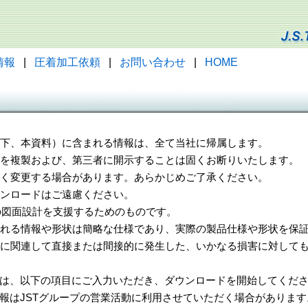
情報
|
圧着加工依頼
|
お問い合わせ
|
HOME
（以下、本資料）に含まれる情報は、全て当社に帰属します。
一部を複製および、第三者に開示することは固くお断りいたします。
告なく変更する場合があります。あらかじめご了承ください。
ウンロードはご遠慮ください。
様の図面設計を支援するためのものです。
れる情報や形状は簡略な仕様であり、実際の製品仕様や形状を保証
に関連して直接または間接的に発生した、いかなる損害に対しても
は、以下の項目にご入力いただき、ダウンロードを開始してくだ
報はJSTグループの営業活動に利用させていただく場合があります