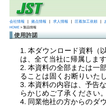
会社情報
|
拠点情報
|
求人情報
|
圧着加工依頼
|
HOME
> 製品情報
使用許諾
1. 本ダウンロード資料
は、全て当社に帰属しま
2. 本資料の全部または
ることは固くお断りいた
3. 本資料の内容は、予
らかじめご了承ください
4. 同業他社の方からの