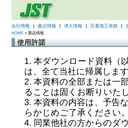
会社情報
|
拠点情報
|
求人情報
|
圧着加工依頼
|
HOME
> 製品情報
使用許諾
1. 本ダウンロード資料
は、全て当社に帰属しま
2. 本資料の全部または
ることは固くお断りいた
3. 本資料の内容は、予
らかじめご了承ください
4. 同業他社の方からの