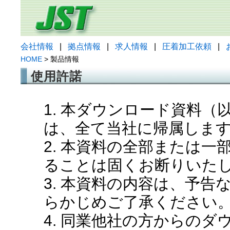
会社情報
|
拠点情報
|
求人情報
|
圧着加工依頼
|
HOME
> 製品情報
使用許諾
1. 本ダウンロード資料
は、全て当社に帰属しま
2. 本資料の全部または
ることは固くお断りいた
3. 本資料の内容は、予
らかじめご了承ください
4. 同業他社の方からの