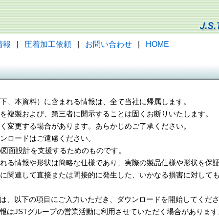
情報
|
圧着加工依頼
|
お問い合わせ
|
HOME
（以下、本資料）に含まれる情報は、全て当社に帰属します。
一部を複製および、第三者に開示することは固くお断りいたします。
告なく変更する場合があります。あらかじめご了承ください。
ウンロードはご遠慮ください。
様の図面設計を支援するためのものです。
れる情報や形状は簡略な仕様であり、実際の製品仕様や形状を保証
に関連して直接または間接的に発生した、いかなる損害に対しても
は、以下の項目にご入力いただき、ダウンロードを開始してくだ
報はJSTグループの営業活動に利用させていただく場合があります