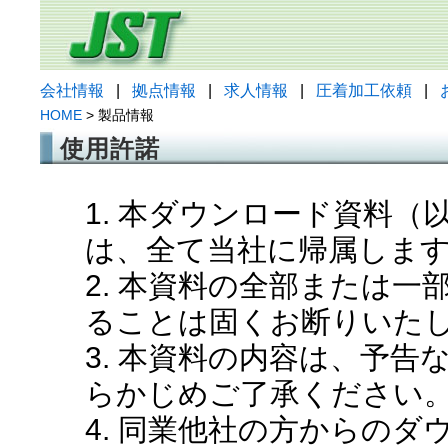
会社情報
|
拠点情報
|
求人情報
|
圧着加工依頼
|
HOME
> 製品情報
使用許諾
1. 本ダウンロード資料
は、全て当社に帰属しま
2. 本資料の全部または
ることは固くお断りいた
3. 本資料の内容は、予
らかじめご了承ください
4. 同業他社の方からの