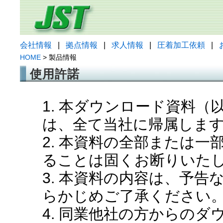
会社情報
|
拠点情報
|
求人情報
|
圧着加工依頼
|
HOME
> 製品情報
使用許諾
1. 本ダウンロード資料
は、全て当社に帰属しま
2. 本資料の全部または
ることは固くお断りいた
3. 本資料の内容は、予
らかじめご了承ください
4. 同業他社の方からの