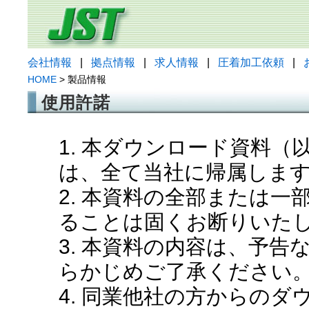
会社情報
|
拠点情報
|
求人情報
|
圧着加工依頼
|
HOME
> 製品情報
使用許諾
1. 本ダウンロード資料
は、全て当社に帰属しま
2. 本資料の全部または
ることは固くお断りいた
3. 本資料の内容は、予
らかじめご了承ください
4. 同業他社の方からの