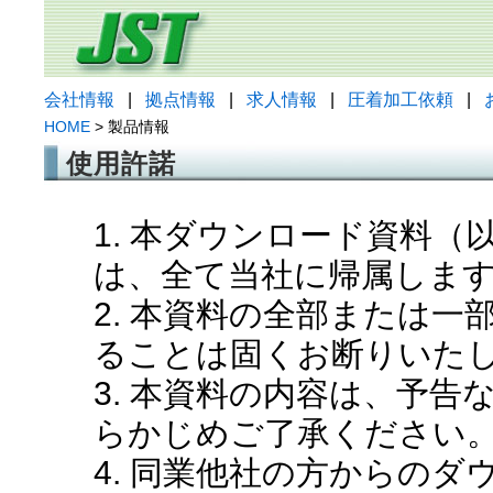
会社情報
|
拠点情報
|
求人情報
|
圧着加工依頼
|
HOME
> 製品情報
使用許諾
1. 本ダウンロード資料
は、全て当社に帰属しま
2. 本資料の全部または
ることは固くお断りいた
3. 本資料の内容は、予
らかじめご了承ください
4. 同業他社の方からの