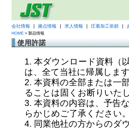
会社情報
|
拠点情報
|
求人情報
|
圧着加工依頼
|
HOME
> 製品情報
使用許諾
1. 本ダウンロード資料
は、全て当社に帰属しま
2. 本資料の全部または
ることは固くお断りいた
3. 本資料の内容は、予
らかじめご了承ください
4. 同業他社の方からの