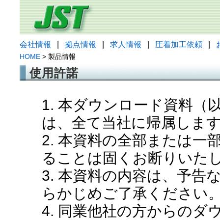
会社情報
|
拠点情報
|
求人情報
|
圧着加工依頼
|
HOME
> 製品情報
使用許諾
1. 本ダウンロード資料
は、全て当社に帰属しま
2. 本資料の全部または
ることは固くお断りいた
3. 本資料の内容は、予
らかじめご了承ください
4. 同業他社の方からの