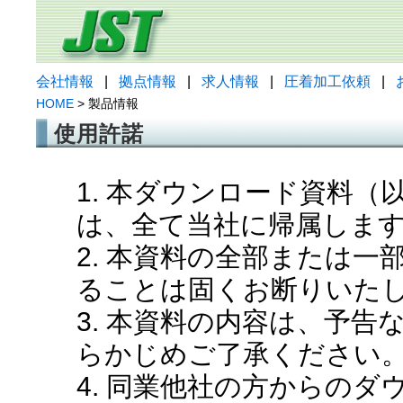
会社情報
|
拠点情報
|
求人情報
|
圧着加工依頼
|
HOME
> 製品情報
使用許諾
1. 本ダウンロード資料
は、全て当社に帰属しま
2. 本資料の全部または
ることは固くお断りいた
3. 本資料の内容は、予
らかじめご了承ください
4. 同業他社の方からの