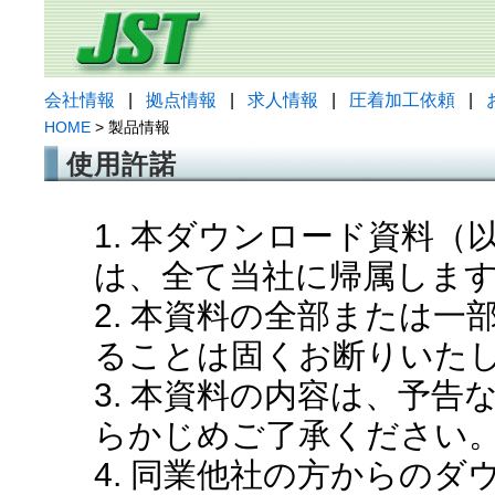
会社情報
|
拠点情報
|
求人情報
|
圧着加工依頼
|
HOME
> 製品情報
使用許諾
1. 本ダウンロード資料
は、全て当社に帰属しま
2. 本資料の全部または
ることは固くお断りいた
3. 本資料の内容は、予
らかじめご了承ください
4. 同業他社の方からの