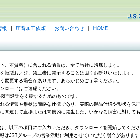
情報
|
圧着加工依頼
|
お問い合わせ
|
HOME
（以下、本資料）に含まれる情報は、全て当社に帰属します。
一部を複製および、第三者に開示することは固くお断りいたします。
告なく変更する場合があります。あらかじめご了承ください。
ウンロードはご遠慮ください。
様の図面設計を支援するためのものです。
れる情報や形状は簡略な仕様であり、実際の製品仕様や形状を保証
に関連して直接または間接的に発生した、いかなる損害に対しても
は、以下の項目にご入力いただき、ダウンロードを開始してくだ
報はJSTグループの営業活動に利用させていただく場合があります