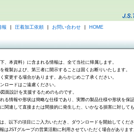
情報
|
圧着加工依頼
|
お問い合わせ
|
HOME
（以下、本資料）に含まれる情報は、全て当社に帰属します。
一部を複製および、第三者に開示することは固くお断りいたします。
告なく変更する場合があります。あらかじめご了承ください。
ウンロードはご遠慮ください。
様の図面設計を支援するためのものです。
れる情報や形状は簡略な仕様であり、実際の製品仕様や形状を保証
に関連して直接または間接的に発生した、いかなる損害に対しても
は、以下の項目にご入力いただき、ダウンロードを開始してくだ
報はJSTグループの営業活動に利用させていただく場合があります