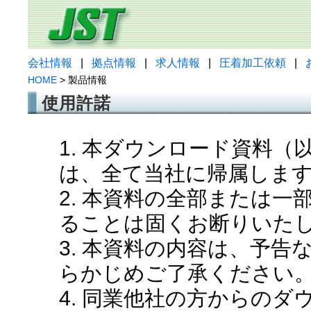
会社情報
|
拠点情報
|
求人情報
|
圧着加工依頼
|
HOME
> 製品情報
使用許諾
1. 本ダウンロード資料
は、全て当社に帰属しま
2. 本資料の全部または
ることは固くお断りいた
3. 本資料の内容は、予
らかじめご了承ください
4. 同業他社の方からの