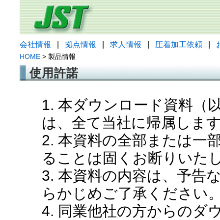
会社情報
|
拠点情報
|
求人情報
|
圧着加工依頼
|
HOME
> 製品情報
使用許諾
1. 本ダウンロード資料
は、全て当社に帰属しま
2. 本資料の全部または
ることは固くお断りいた
3. 本資料の内容は、予
らかじめご了承ください
4. 同業他社の方からの