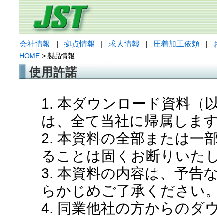
会社情報
|
拠点情報
|
求人情報
|
圧着加工依頼
|
HOME
> 製品情報
使用許諾
1. 本ダウンロード資料
は、全て当社に帰属しま
2. 本資料の全部または
ることは固くお断りいた
3. 本資料の内容は、予
らかじめご了承ください
4. 同業他社の方からの