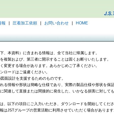
情報
|
圧着加工依頼
|
お問い合わせ
|
HOME
（以下、本資料）に含まれる情報は、全て当社に帰属します。
一部を複製および、第三者に開示することは固くお断りいたします。
告なく変更する場合があります。あらかじめご了承ください。
ウンロードはご遠慮ください。
様の図面設計を支援するためのものです。
れる情報や形状は簡略な仕様であり、実際の製品仕様や形状を保証
に関連して直接または間接的に発生した、いかなる損害に対しても
は、以下の項目にご入力いただき、ダウンロードを開始してくだ
報はJSTグループの営業活動に利用させていただく場合があります