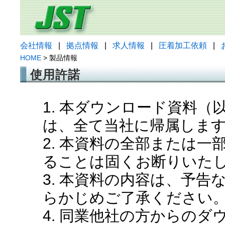
会社情報
|
拠点情報
|
求人情報
|
圧着加工依頼
|
HOME
> 製品情報
使用許諾
1. 本ダウンロード資料
は、全て当社に帰属しま
2. 本資料の全部または
ることは固くお断りいた
3. 本資料の内容は、予
らかじめご了承ください
4. 同業他社の方からの