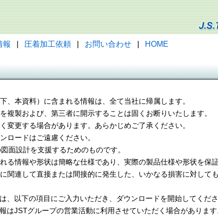
情報
|
圧着加工依頼
|
お問い合わせ
|
HOME
（以下、本資料）に含まれる情報は、全て当社に帰属します。
一部を複製および、第三者に開示することは固くお断りいたします。
告なく変更する場合があります。あらかじめご了承ください。
ウンロードはご遠慮ください。
様の図面設計を支援するためのものです。
れる情報や形状は簡略な仕様であり、実際の製品仕様や形状を保証
に関連して直接または間接的に発生した、いかなる損害に対しても
は、以下の項目にご入力いただき、ダウンロードを開始してくだ
報はJSTグループの営業活動に利用させていただく場合があります