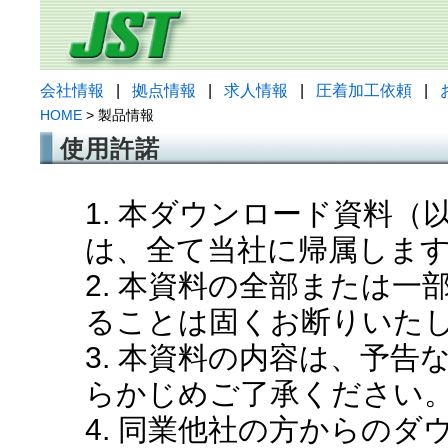
会社情報
|
拠点情報
|
求人情報
|
圧着加工依頼
|
HOME
> 製品情報
使用許諾
1. 本ダウンロード資料
は、全て当社に帰属しま
2. 本資料の全部または
ることは固くお断りいた
3. 本資料の内容は、予
らかじめご了承ください
4. 同業他社の方からの