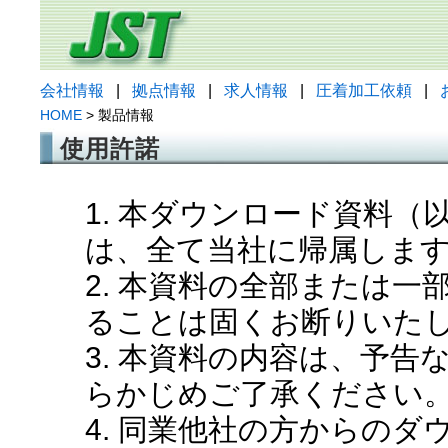
会社情報
|
拠点情報
|
求人情報
|
圧着加工依頼
|
HOME
> 製品情報
使用許諾
1. 本ダウンロード資料
は、全て当社に帰属しま
2. 本資料の全部または
ることは固くお断りいた
3. 本資料の内容は、予
らかじめご了承ください
4. 同業他社の方からの