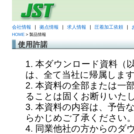
会社情報
|
拠点情報
|
求人情報
|
圧着加工依頼
|
HOME
> 製品情報
使用許諾
1. 本ダウンロード資料
は、全て当社に帰属しま
2. 本資料の全部または
ることは固くお断りいた
3. 本資料の内容は、予
らかじめご了承ください
4. 同業他社の方からの